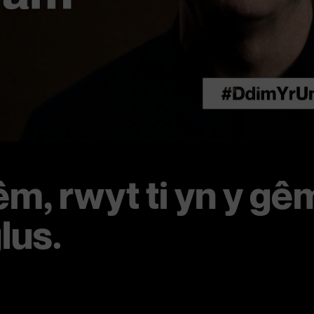
êm, rwyt ti yn y gê
lus.