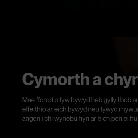
Cymorth a chy
Mae ffordd o fyw bywyd heb gyllyll bob am
effeithio ar eich bywyd neu fywyd rhywu
angen i chi wynebu hyn ar eich pen ei hu