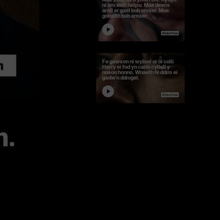
ni am eich helpu. Mae dewis
arall ar gael bob amser. Mae
gobaith bob amser.
Fe gawson ni wybod ar ôl colli
Harry ei fod yn cario cyllell y
noson honno. Wnaeth hi ddim ei
gadw'n ddiogel.
m.