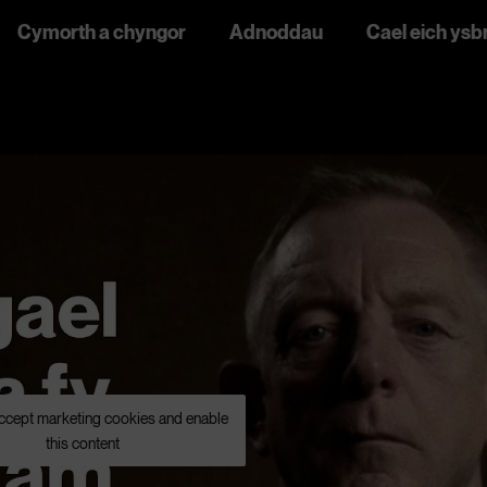
Cymorth a chyngor
Adnoddau
Cael eich ysb
accept marketing cookies and enable
this content