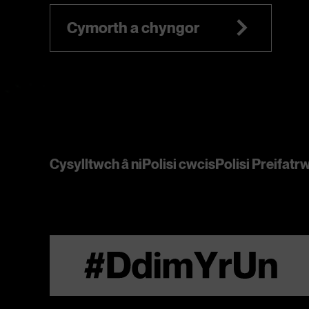
Cymorth a chyngor
Cysylltwch â ni
Polisi cwcis
Polisi Preifat