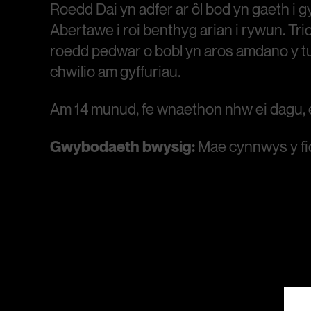
Roedd Dai yn adfer ar ôl bod yn gaeth i gyf
Abertawe i roi benthyg arian i rywun. Tric
roedd pedwar o bobl yn aros amdano y tu a
chwilio am gyffuriau.
Am 14 munud, fe wnaethon nhw ei dagu, ei
Gwybodaeth bwysig:
Mae cynnwys y fi