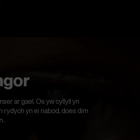
ngor
ser ar gael. Os yw cyllyll yn
n rydych yn ei nabod, does dim
n.