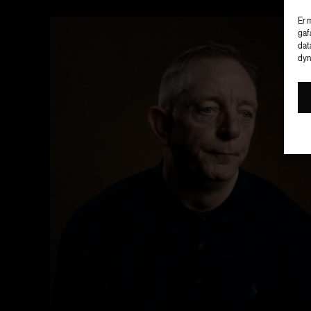
Er 
gaf
dat
dyn