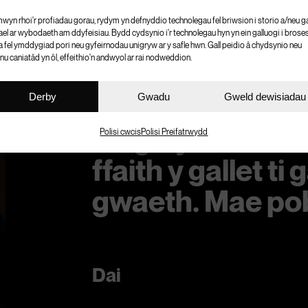
mwyn rhoi'r profiadau gorau, rydym yn defnyddio technolegau fel briwsion i storio a/neu g
ael ar wybodaeth am ddyfeisiau. Bydd cydsynio i'r technolegau hyn yn ein galluogi i brose
a fel ymddygiad pori neu gyfeirnodau unigryw ar y safle hwn. Gall peidio â chydsynio neu
nu caniatâd yn ôl, effeithio'n andwyol ar rai nodweddion.
Os wyt ti'n gwer
cael dy drywanu
Derby
Gwadu
Gweld dewisiadau
ddigwydd. Mae 
Polisi cwcis
Polisi Preifatrwydd
ffaith y gallet t
gwaeth. Mae pob
Dai