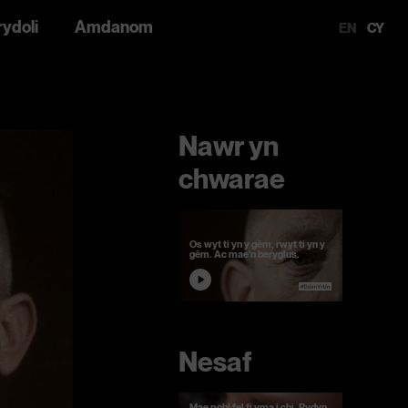
rydoli
Amdanom
EN
CY
Nawr yn
chwarae
Os wyt ti yn y gêm, rwyt ti yn y
gêm. Ac mae'n beryglus.
Nesaf
Mae pobl fel fi yma i chi. Rydyn