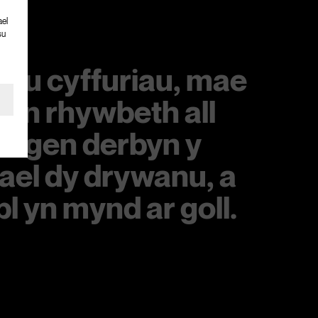
ael
su
thu cyffuriau, mae
 yn rhywbeth all
angen derbyn y
i gael dy drywanu, a
l yn mynd ar goll.