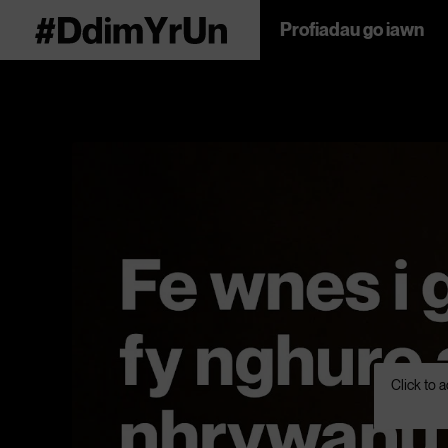
Profiadau go iawn
Click to 