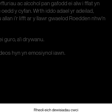
furiau ac alcohol pan gafodd ei alw i fflat yn
 oedd y cyfan. Wrth iddo adael yr adeilad,
llan i’r lifft ar y llawr gwaelod Roedden nhw’n
 guro, a’i drywanu.
deos hyn yn emosiynol iawn.
Rheoli eich dewisiadau cwci