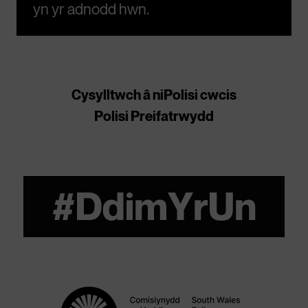
yn yr adnodd hwn.
Cysylltwch â ni
Polisi cwcis
Polisi Preifatrwydd