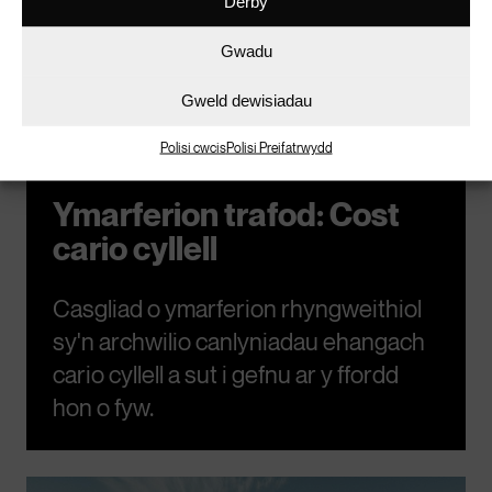
Derby
Gwadu
Gweld dewisiadau
Polisi cwcis
Polisi Preifatrwydd
Ymarferion trafod: Cost
cario cyllell
Casgliad o ymarferion rhyngweithiol
sy'n archwilio canlyniadau ehangach
cario cyllell a sut i gefnu ar y ffordd
hon o fyw.