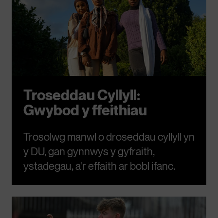
Troseddau Cyllyll:
Gwybod y ffeithiau
Trosolwg manwl o droseddau cyllyll yn
y DU, gan gynnwys y gyfraith,
ystadegau, a'r effaith ar bobl ifanc.