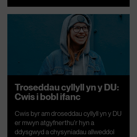
Troseddau cyllyll yn y DU:
Cwis i bobl ifanc
Cwis byr am droseddau cyllyll yn y DU
er mwyn atgyfnerthu'r hyn a
ddysgwyd a chysyniadau allweddol