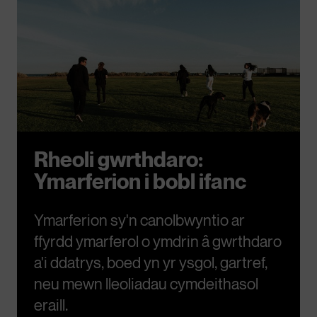
Rheoli gwrthdaro:
Ymarferion i bobl ifanc
Ymarferion sy'n canolbwyntio ar
ffyrdd ymarferol o ymdrin â gwrthdaro
a'i ddatrys, boed yn yr ysgol, gartref,
neu mewn lleoliadau cymdeithasol
eraill.