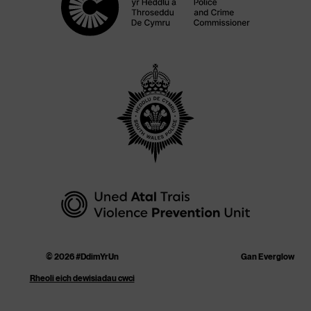
© 2026 #DdimYrUn
Gan Everglow
Rheoli eich dewisiadau cwci