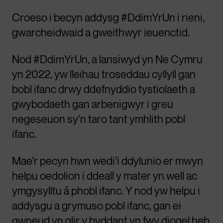
Croeso i becyn addysg #DdimYrUn i rieni,
gwarcheidwaid a gweithwyr ieuenctid.
Nod #DdimYrUn, a lansiwyd yn Ne Cymru
yn 2022, yw lleihau troseddau cyllyll gan
bobl ifanc drwy ddefnyddio tystiolaeth a
gwybodaeth gan arbenigwyr i greu
negeseuon sy’n taro tant ymhlith pobl
ifanc.
Mae’r pecyn hwn wedi’i ddylunio er mwyn
helpu oedolion i ddeall y mater yn well ac
ymgysylltu â phobl ifanc. Y nod yw helpu i
addysgu a grymuso pobl ifanc, gan ei
gwneud yn glir y byddant yn fwy diogel heb