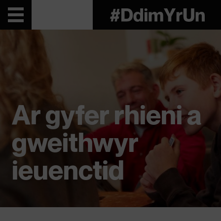
Ar gyfer rhieni a
gweithwyr
ieuenctid