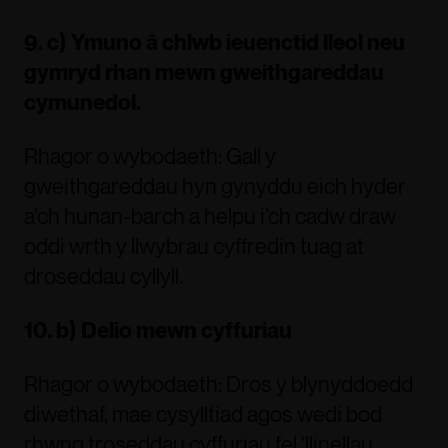
9. c) Ymuno â chlwb ieuenctid lleol neu
gymryd rhan mewn gweithgareddau
cymunedol.
Rhagor o wybodaeth: Gall y
gweithgareddau hyn gynyddu eich hyder
a’ch hunan-barch a helpu i’ch cadw draw
oddi wrth y llwybrau cyffredin tuag at
droseddau cyllyll.
10. b) Delio mewn cyffuriau
Rhagor o wybodaeth: Dros y blynyddoedd
diwethaf, mae cysylltiad agos wedi bod
rhwng troseddau cyffuriau fel ‘llinellau