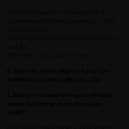
a) Mynd at y person yn uniongyrchol
b) Anwybyddu’r mater gan nad yw’n ddim
o’ch busnes chi
c) Rhoi gwybod i oedolyn dibynadwy neu’r
heddlu
d) Ei herio i roi’r gorau i’w chario
6. Gwir neu Anwir: Mae un o bob 10 o
bobl ifanc yn cario cyllell yn y DU.
7. Beth yw’r rheswm mwyaf cyffredin y
mae pobl ifanc yn ei roi dros gario
cyllell?
a) Er mwyn gwella hyder a hunan-barch