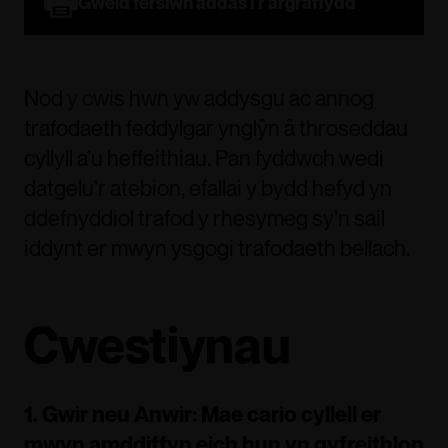
Gweld fersiwn addas i'r argraffydd
Nod y cwis hwn yw addysgu ac annog
trafodaeth feddylgar ynglŷn â throseddau
cyllyll a’u heffeithiau. Pan fyddwch wedi
datgelu’r atebion, efallai y bydd hefyd yn
ddefnyddiol trafod y rhesymeg sy’n sail
iddynt er mwyn ysgogi trafodaeth bellach.
Cwestiynau
1. Gwir neu Anwir: Mae cario cyllell er
mwyn amddiffyn eich hun yn gyfreithlon