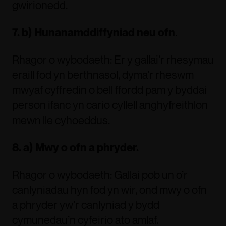
gwirionedd.
7. b) Hunanamddiffyniad neu ofn
.
Rhagor o wybodaeth: Er y gallai’r rhesymau
eraill fod yn berthnasol, dyma’r rheswm
mwyaf cyffredin o bell ffordd pam y byddai
person ifanc yn cario cyllell anghyfreithlon
mewn lle cyhoeddus.
8. a) Mwy o ofn a phryder.
Rhagor o wybodaeth: Gallai pob un o’r
canlyniadau hyn fod yn wir, ond mwy o ofn
a phryder yw’r canlyniad y bydd
cymunedau’n cyfeirio ato amlaf.