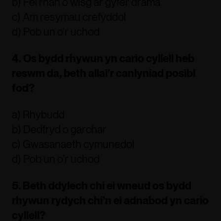
b) Fel rhan o wisg ar gyfer drama
c) Am resymau crefyddol
d) Pob un o’r uchod
4. Os bydd rhywun yn cario cyllell heb
reswm da, beth allai’r canlyniad posibl
fod?
a) Rhybudd
b) Dedfryd o garchar
c) Gwasanaeth cymunedol
d) Pob un o’r uchod
5. Beth ddylech chi ei wneud os bydd
rhywun rydych chi’n ei adnabod yn cario
cyllell?