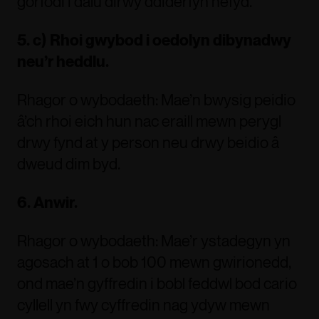
gorfodi i dalu dirwy ddiderfyn hefyd.
5. c) Rhoi gwybod i oedolyn dibynadwy
neu’r heddlu.
Rhagor o wybodaeth: Mae’n bwysig peidio
â’ch rhoi eich hun nac eraill mewn perygl
drwy fynd at y person neu drwy beidio â
dweud dim byd.
6. Anwir.
Rhagor o wybodaeth: Mae’r ystadegyn yn
agosach at 1 o bob 100 mewn gwirionedd,
ond mae’n gyffredin i bobl feddwl bod cario
cyllell yn fwy cyffredin nag ydyw mewn