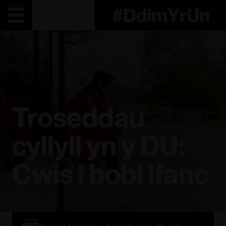
Troseddau
cyllyll yn y DU:
Cwis i bobl ifanc