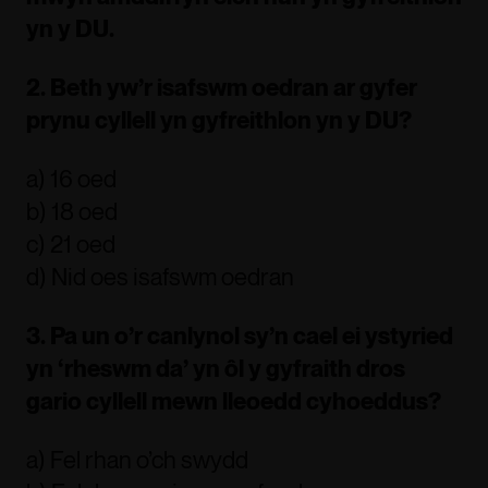
yn y DU.
2. Beth yw’r isafswm oedran ar gyfer
prynu cyllell yn gyfreithlon yn y DU?
a) 16 oed
b) 18 oed
c) 21 oed
d) Nid oes isafswm oedran
3. Pa un o’r canlynol sy’n cael ei ystyried
yn ‘rheswm da’ yn ôl y gyfraith dros
gario cyllell mewn lleoedd cyhoeddus?
a) Fel rhan o’ch swydd