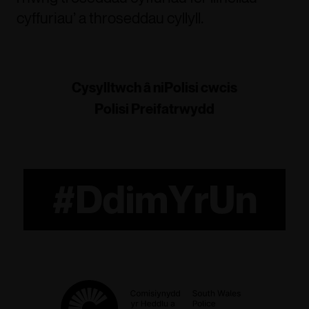
cyffuriau’ a throseddau cyllyll.
Cysylltwch â ni
Polisi cwcis
Polisi Preifatrwydd