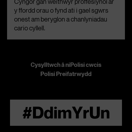
Cyngor gan weithwyr proffesiynol ar
y ffordd orau o fynd ati i gael sgwrs
onest am beryglon a chanlyniadau
cario cyllell.
Cysylltwch â ni
Polisi cwcis
Polisi Preifatrwydd