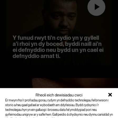
Y funud rwyt ti'n cydio yn y gyllell
a'i rhoi yn dy boced, byddi naill ai'n
ei defnyddio neu bydd un yn cael ei
defnyddio arnat ti.
Rheoli eich dewisiadau cwci
Er mwyn rhoi'r profiadau gorau, rydym yn defnyddio technolegau fel briwsion i
storio a/neu gael gafael ar wybodaeth am ddyfeisiau. Bydd cydsynio i'r
technolegau hyn yn ein galluogi i brosesu data fel ymddygiad pori neu
gyfeirnodau unigryw ar y safle hwn. Gall peidio â chydsynio neu dynnu caniatâd yn