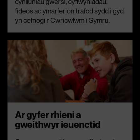
cynlluniau gwersi, cyflwyniadau,
fideos ac ymarferion trafod sydd i gyd
yn cefnogi'r Cwricwlwm i Gymru.
Ar gyfer rhieni a
gweithwyr ieuenctid