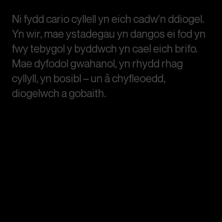
Ni fydd cario cyllell yn eich cadw'n ddiogel.
Yn wir, mae ystadegau yn dangos ei fod yn
fwy tebygol y byddwch yn cael eich brifo.
Mae dyfodol gwahanol, yn rhydd rhag
cyllyll, yn bosibl – un â chyfleoedd,
diogelwch a gobaith.