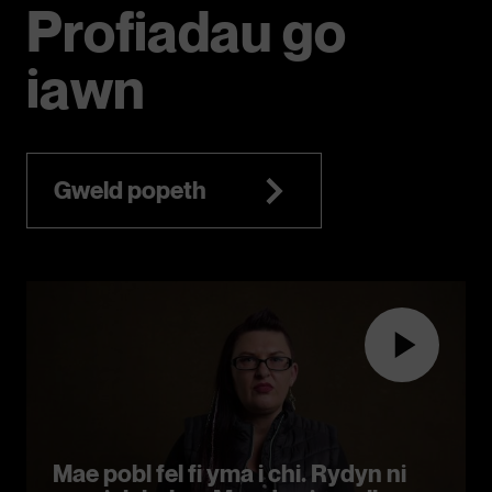
Profiadau go
iawn
Gweld popeth
Mae pobl fel fi yma i chi. Rydyn ni