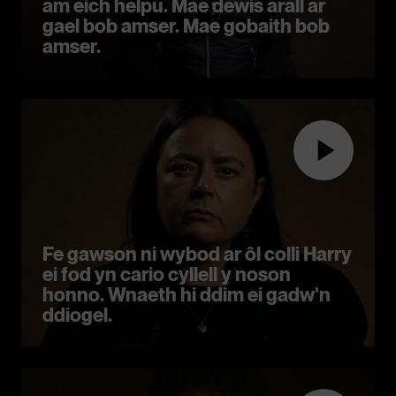
am eich helpu. Mae dewis arall ar
gael bob amser. Mae gobaith bob
amser.
Fe gawson ni wybod ar ôl colli Harry
ei fod yn cario cyllell y noson
honno. Wnaeth hi ddim ei gadw'n
ddiogel.